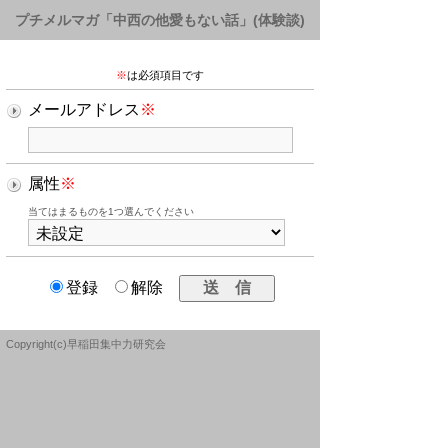
プチメルマガ「中西の他愛もない話」(体験談)
※
は必須項目です
メールアドレス
※
属性
※
当てはまるものを1つ選んでください
登録
解除
Copyright(c)早稲田集中力研究会